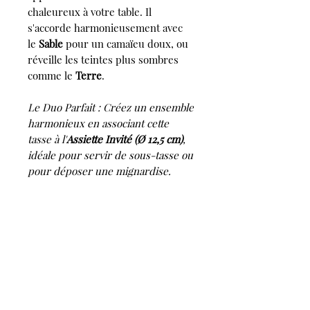
chaleureux à votre table. Il
s'accorde harmonieusement avec
le
Sable
pour un camaïeu doux, ou
réveille les teintes plus sombres
comme le
Terre
.
Le Duo Parfait : Créez un ensemble
harmonieux en associant cette
tasse à l'
Assiette Invité (Ø 12,5 cm)
,
idéale pour servir de sous-tasse ou
pour déposer une mignardise.
Détails et Entretien :
- Matériau :
Grès lisse émaillé.
- Fabrication :
Artisanale, fait-main
en France (Toulouse).
- Dimensions :
Ø 8 cm (hors anse)
x Ht. 5 cm.
- Volume :
15 cl.