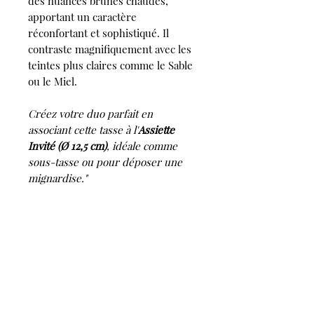
des nuances brunes chaudes,
apportant un caractère
réconfortant et sophistiqué. Il
contraste magnifiquement avec les
teintes plus claires comme le Sable
ou le Miel.
Créez votre duo parfait en
associant cette tasse à l'
Assiette
Invité (Ø 12,5 cm)
, idéale comme
sous-tasse ou pour déposer une
mignardise."
Détails et Entretien :
- Matériau :
Grès lisse émaillé.
- Fabrication :
Artisanale, fait-main
en France près de Toulouse.
- Dimensions :
Ø 8 cm (hors anse)
x Ht. 5 cm.
- Volume :
15 cl.