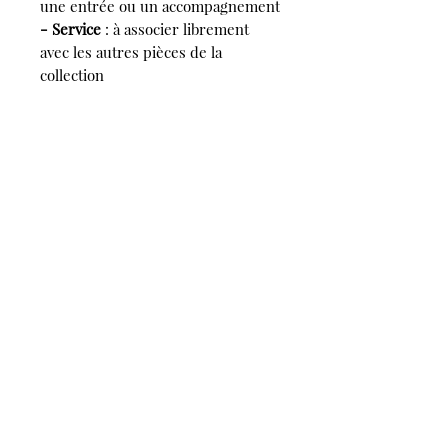
une entrée ou un accompagnement
- Service
: à associer librement
avec les autres pièces de la
collection
- Usage quotidien
: une assiette
facile à empiler et à manipuler
🎨 Palette des émaux
La petite assiette est proposée
dans les mêmes émaux que le
reste de la collection :
Sable · Marron · Rose · Terre · Noir
· Miel · Kaki
Dimensions
Ø 17cm
Usage et Entretien