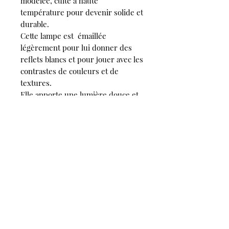
modelée, cuite à haute
température pour devenir solide et
durable.
Cette lampe est émaillée
légèrement pour lui donner des
reflets blancs et pour jouer avec les
contrastes de couleurs et de
textures.
Elle apporte une lumière douce et
chaleureuse tout en ajoutant une
touche de caractère à votre
intérieur, grâce à son style épuré
et intemporel.
Son atout majeur : un variateur de
lumière.
Caractéristiques techniques
:
- Dimension: Ht 34 cm avec
l'Ampoule
- Câble 1,3 m lin